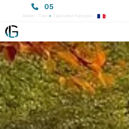
05
63 72 23 23
Atelier - Tarn
•
Fabrication française