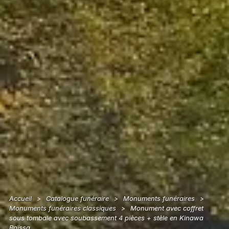
Accueil
Catalogue funéraire
Monuments funéraires
>
>
>
Monuments funéraires classiques
Monument avec coffret
>
sous tombale avec soubassement 4 pièces + stèle en Kinawa
Raïssa