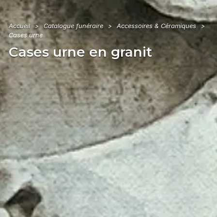
Accueil
Catalogue funéraire
Accessoires & Céramiques
>
>
>
Cases urne
Cases urne en granit