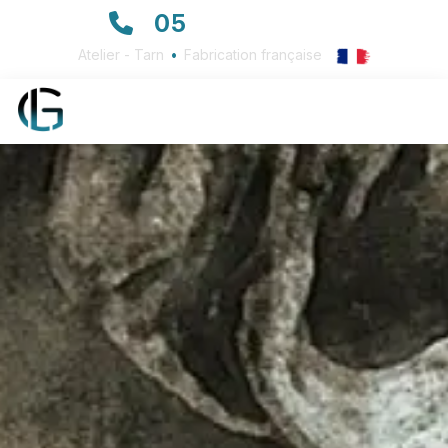
05
63 72 23 23
Atelier - Tarn
•
Fabrication française