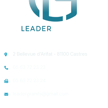
2 Bellevue d'Arifat - 81100 Castres
05 63 72 23 23
05 63 72 23 24
leadergranits@gmail.com