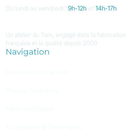
Du lundi au vendredi :
9h-12h
et
14h-17h
Un atelier du Tarn, engagé dans la fabrication
française et la qualité depuis 2000
Navigation
Monuments funéraires
Plaques funéraires
Fleurs artificielles
Accessoires & Céramiques