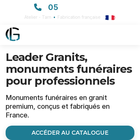
05
63 72 23 23
Atelier - Tarn
•
Fabrication française
Leader Granits,
monuments funéraires
pour professionnels
Monuments funéraires en granit
premium, conçus et fabriqués en
France.
ACCÉDER AU CATALOGUE