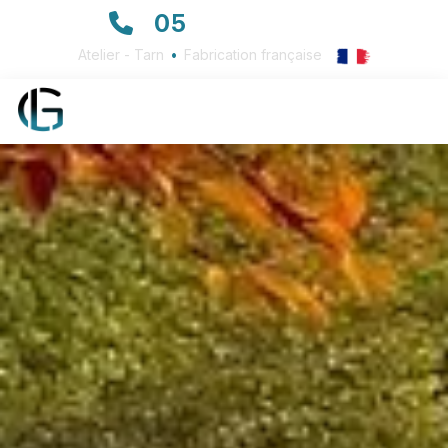
05
63 72 23 23
Atelier - Tarn
•
Fabrication française