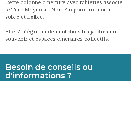
Cette colonne cinéraire avec tablettes associe
le Tarn Moyen au Noir Fin pour un rendu
sobre et lisible.
Elle s'intègre facilement dans les jardins du
souvenir et espaces cinéraires collectifs.
Besoin de conseils ou
d'informations ?
Notre équipe est là pour vous
aider
N'hésitez pas à nous contacter pour obtenir
toutes les informations techniques, recevoir
des conseils personnalisés ou poser vos