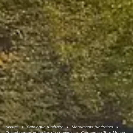
Accueil
Catalogue funéraire
Monuments funéraires
>
>
>
Columbariums et jardins du souvenir
Colonne en Tarn Moyen
>