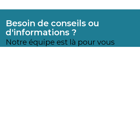
Besoin de conseils ou
d'informations ?
Notre équipe est là pour vous
aider
N'hésitez pas à nous contacter pour obtenir
toutes les informations techniques, recevoir
des conseils personnalisés ou poser vos
questions sur nos produits.
CONTACTEZ L'ÉQUIPE