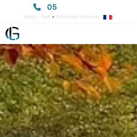
05
63 72 23 23
Atelier - Tarn
•
Fabrication française